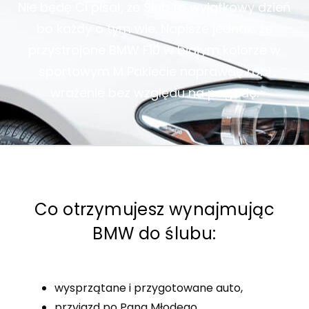
Nie będę Ci pisał, że Ślub to wyjątkowy dzień
bo każdy o tym wie. Napisze jednak, że
przystrojone BMW F10 w białym kolorze w
sportowym M Pakiecie naprawdę robi
wrażenie bez względu na pogodę.
Co otrzymujesz wynajmując
BMW do ślubu:
wysprzątane i przygotowane auto,
przyjazd po Pana Młodego,